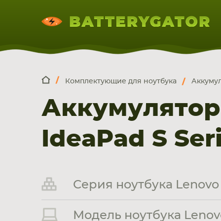
Комплектующие для ноутбука
Аккумул
КОМПЛЕКТ
Искатор по
артикулу
, запчасти или модели ноут
Аккумулятор
НОУТБУКА
ПЛАНШЕТА
СМАРТФОН
IdeaPad S Ser
Серия ноутбука Lenovo 
Модель ноутбука Lenovo