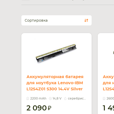
Сортировка
Аккумуляторная батарея
Акку
для ноутбука Lenovo-IBM
для 
L12S4Z01 S300 14.4V Silver
L12S
2200mAh OEM
14.8V
2200 mAh
14,8 V
серебристый
260
260
2 090
1 