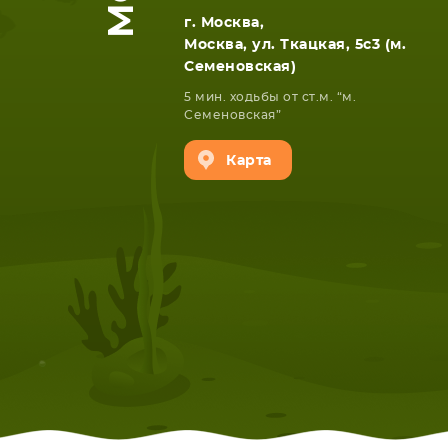
г. Москва,
Москва, ул. Ткацкая, 5с3 (м.
Семеновская)
5 мин. ходьбы от ст.м. “м.
Семеновская”
Карта
НОУТБУКА
ПЛАНШ