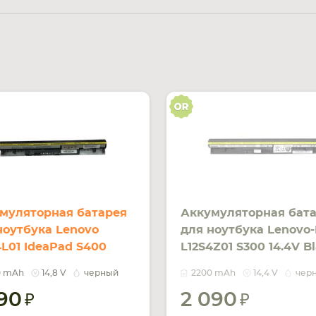
муляторная батарея
Аккумуляторная бат
ноутбука Lenovo
для ноутбука Lenovo
4L01 IdeaPad S400
L12S4Z01 S300 14.4V B
 Black+Silver
2200mAh Orig
0 mAh
14,8 V
черный
2200 mAh
14,4 V
чер
0mAh OEM
490
2 090
УВЕДОМ