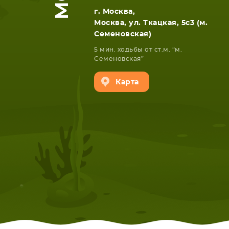
г. Москва,
Москва, ул. Ткацкая, 5с3 (м.
Семеновская)
5 мин. ходьбы от ст.м. “м.
Семеновская”
Карта
НОУТБУКА
ПЛАНШ