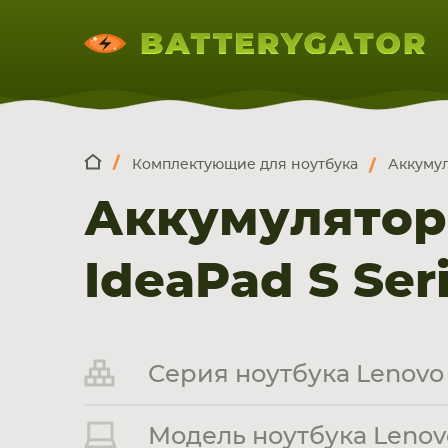
Комплектующие для ноутбука
Аккумул
КОМПЛЕКТ
Искатор по
артикулу
, запчасти или модели ноут
Аккумулятор
НОУТБУКА
ПЛАНШЕТА
СМАРТФОН
IdeaPad S Ser
Серия ноутбука Lenovo 
Модель ноутбука Lenovo