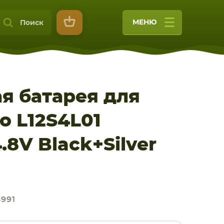
МЕНЮ
Поиск
я батарея для
o L12S4L01
9
.8V Black+Silver
991