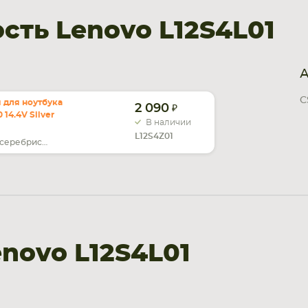
ть Lenovo L12S4L01
А
C
 для ноутбука
2 090
 14.4V Silver
В наличии
L12S4Z01
серебристый
novo L12S4L01