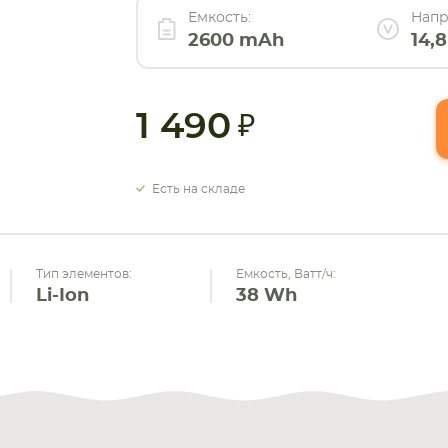
Емкость:
Напр
2600 mAh
14,8
1 490
Есть на складе
Тип элементов:
Емкость, Ватт/ч:
Li-Ion
38 Wh