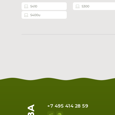
S410
S300
S400u
+7 495 414 28 59