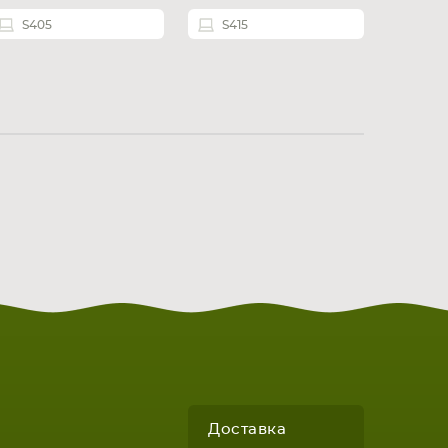
S405
S415
Доставка