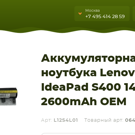
Москва
+7 495 414 28 59
Москва
Санкт-Петербург
г. Москва, ул. Ткацкая, 5с3 (м.
Аккумуляторна
УЮЩИЕ
бука, смартфона, планшета
Семеновская)
А
5 мин. ходьбы от ст.м.
ноутбука Lenov
“Семеновская”
+7 495 414 28 5
IdeaPad S400 14
Обратный звонок
2600mAh OEM
Арт:
L12S4L01
Товарный арт:
064
Пн-Вс:
9:00-21:00