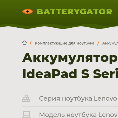
Комплектующие для ноутбука
Аккумул
КОМПЛЕКТ
Искатор по
артикулу
, запчасти или модели ноут
Аккумулятор
НОУТБУКА
ПЛАНШЕТА
СМАРТФОН
IdeaPad S Ser
Серия ноутбука Lenovo 
Модель ноутбука Lenovo