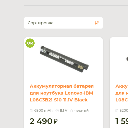
Сортировка
Аккумуляторная батарея
Акку
для ноутбука Lenovo-IBM
для 
L08C3B21 S10 11.1V Black
L08C3
4800mAh Orig
520
4800 mAh
11,1 V
черный
520
2 490
1 