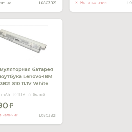
О НАЛИ
аличии
Нет в наличии
L08C3B21
L0
муляторная батарея
ноутбука Lenovo-IBM
B21 S10 11.1V White
0mAh OEM
0 mAh
11,1 V
белый
590
УВЕДОМИТЬ
О НАЛИЧИИ
в наличии
L08C3B21