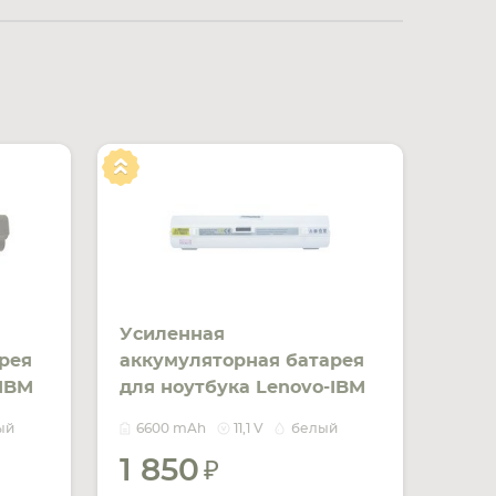
Усиленная
рея
аккумуляторная батарея
-IBM
для ноутбука Lenovo-IBM
ck
L08C3B21 S10 11.1V White
ый
6600 mAh
11,1 V
белый
6600mAh OEM
1 850
ИТЬ
УВЕДОМИТЬ