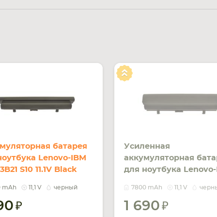
муляторная батарея
Усиленная
ноутбука Lenovo-IBM
аккумуляторная бата
B21 S10 11.1V Black
для ноутбука Lenovo
0mAh OEM
L08C3B21 S10 11.1V Bla
0 mAh
11,1 V
черный
7800 mAh
11,1 V
черн
7800mAh OEM
590
1 690
УВЕДОМ