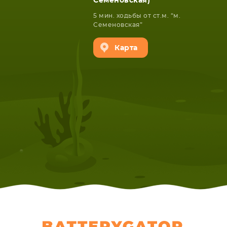
Семеновская)
5 мин. ходьбы от ст.м. “м.
Семеновская”
Карта
НОУТБУКА
ПЛАНШ