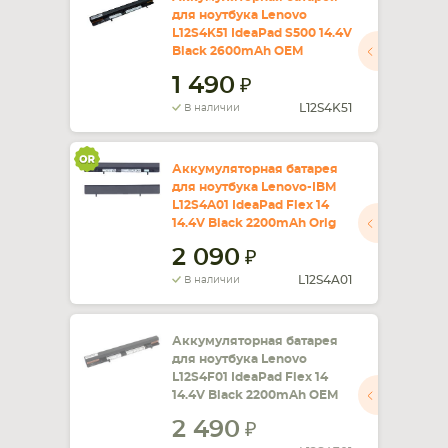
для ноутбука Lenovo
L12S4K51 IdeaPad S500 14.4V
СМАРТФОНА
КОМПЛЕКТУЮЩИЕ
Black 2600mAh OEM
1 490
L12S4K51
В наличии
Аккумуляторная батарея
для ноутбука Lenovo-IBM
L12S4A01 IdeaPad Flex 14
14.4V Black 2200mAh Orig
2 090
L12S4A01
В наличии
Аккумуляторная батарея
для ноутбука Lenovo
L12S4F01 IdeaPad Flex 14
14.4V Black 2200mAh OEM
2 490