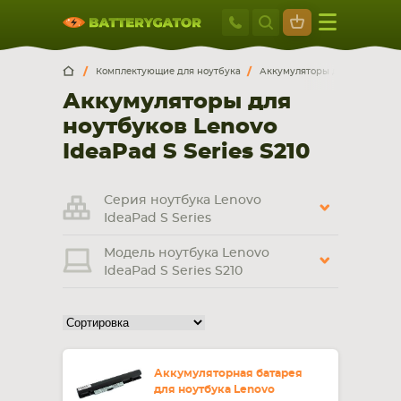
Москва
+7 495 414 2
Искатор по
артикулу
, запчасти или модели ноутбука,
Москва
Санкт-Петербург
Комплектующие для ноутбука
Аккумуляторы для ноутбуков
смартфона, планшета
Аккумуляторы для
г. Москва, ул. Ткацкая, 5с3 (м. Семеновская)
ноутбуков Lenovo
5 мин. ходьбы от ст.м. “Семеновская”
+7 495 414 28 59
IdeaPad S Series S210
Обратный звонок
Серия ноутбука Lenovo
IdeaPad S Series
Пн-Вс:
Модель ноутбука Lenovo
9:00-21:00
IdeaPad S Series S210
НОУТБУКА
ПЛАНШЕТА
Аккумуляторная батарея
для ноутбука Lenovo