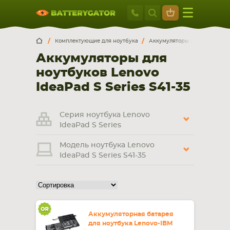
Москва
+7 495 414 2
Искатор по
артикулу
, запчасти или модели ноутбука,
Москва
Санкт-Петербург
Комплектующие для ноутбука
Аккумуляторы для ноутбуков
смартфона, планшета
Аккумуляторы для
г. Москва, ул. Ткацкая, 5с3 (м. Семеновская)
ноутбуков Lenovo
5 мин. ходьбы от ст.м. “Семеновская”
+7 495 414 28 59
IdeaPad S Series S41-35
Обратный звонок
Серия ноутбука Lenovo
IdeaPad S Series
Пн-Вс:
Модель ноутбука Lenovo
9:00-21:00
IdeaPad S Series S41-35
НОУТБУКА
ПЛАНШЕТА
Аккумуляторная батарея
для ноутбука Lenovo-IBM