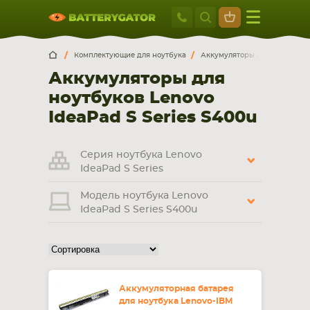
Москва
+7 495 414 2
Искатор по
артикулу
, запчасти или модели ноутбука,
Москва
Санкт-Петербург
Комплектующие для ноутбука
Аккумуляторы для ноутбуков
смартфона, планшета
Аккумуляторы для
г. Москва, ул. Ткацкая, 5с3 (м. Семеновская)
ноутбуков Lenovo
5 мин. ходьбы от ст.м. “Семеновская”
+7 495 414 28 59
IdeaPad S Series S400u
Обратный звонок
Серия ноутбука Lenovo
IdeaPad S Series
Пн-Вс:
Модель ноутбука Lenovo
9:00-21:00
IdeaPad S Series S400u
НОУТБУКА
ПЛАНШЕТА
Аккумуляторная батарея
для ноутбука Lenovo-IBM