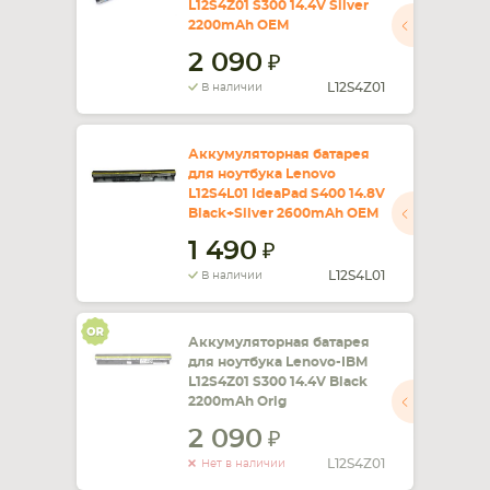
L12S4Z01 S300 14.4V Silver
2200mAh OEM
СМАРТФОНА
КОМПЛЕКТУЮЩИЕ
2 090
L12S4Z01
В наличии
Аккумуляторная батарея
для ноутбука Lenovo
L12S4L01 IdeaPad S400 14.8V
Black+Silver 2600mAh OEM
1 490
L12S4L01
В наличии
Аккумуляторная батарея
для ноутбука Lenovo-IBM
L12S4Z01 S300 14.4V Black
2200mAh Orig
2 090
L12S4Z01
Нет в наличии