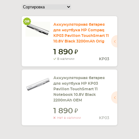
СМАРТФОНА
КОМПЛЕКТУЮЩИЕ
Аккумуляторная батарея
для ноутбука HP Compaq
KP03 Pavilion TouchSmart 11
10.8V Black 3200mAh Orig
1 890
KP03
В наличии
Аккумуляторная батарея
для ноутбука HP KP03
Pavilion TouchSmart 11
Notebook 10.8V Black
2200mAh OEM
1 890
KP03
Нет в наличии