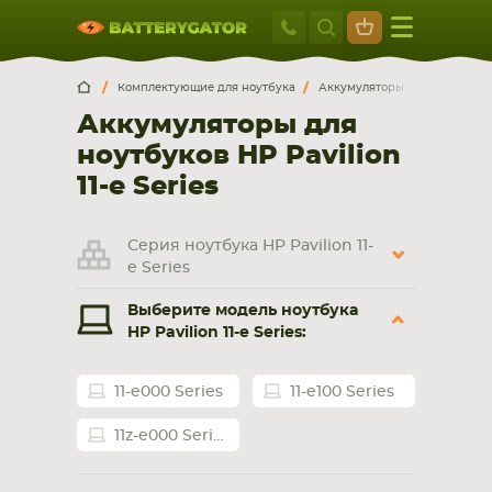
Москва
+7 495 414 2
Искатор по
артикулу
, запчасти или модели ноутбука,
Москва
Санкт-Петербург
Комплектующие для ноутбука
Аккумуляторы для ноутбуков
смартфона, планшета
Аккумуляторы для
г. Москва, ул. Ткацкая, 5с3 (м. Семеновская)
ноутбуков HP Pavilion
5 мин. ходьбы от ст.м. “Семеновская”
+7 495 414 28 59
11-e Series
Обратный звонок
Серия ноутбука HP Pavilion 11-
e Series
Пн-Вс:
Выберите модель ноутбука
9:00-21:00
HP Pavilion 11-e Series:
НОУТБУКА
ПЛАНШЕТА
11-e000 Series
11-e100 Series
11z-e000 Series