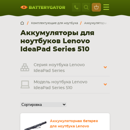
Москва
+7 495 414 2
Искатор по
артикулу
, запчасти или модели ноутбука,
Москва
Санкт-Петербург
Комплектующие для ноутбука
Аккумуляторы для ноутбуков
смартфона, планшета
Аккумуляторы для
г. Москва, ул. Ткацкая, 5с3 (м. Семеновская)
ноутбуков Lenovo
5 мин. ходьбы от ст.м. “Семеновская”
+7 495 414 28 59
IdeaPad Series 510
Обратный звонок
Серия ноутбука Lenovo
IdeaPad Series
Пн-Вс:
Модель ноутбука Lenovo
9:00-21:00
IdeaPad Series 510
НОУТБУКА
ПЛАНШЕТА
Аккумуляторная батарея
для ноутбука Lenovo