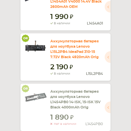
L14S4A01 V4000 14.4V Black
2600mAh OEM
СМАРТФОНА
КОМПЛЕКТУЮЩИЕ
1 990
L14S4A01
В наличии
Аккумуляторная батарея
для ноутбука Lenovo
L15L2PB4 IdeaPad 310-15
7.72V Black 4920mAh Orig
2 190
L15L2PB4
В наличии
Аккумуляторная батарея
для ноутбука Lenovo
L14S4PB0 14-ISK, 15-ISK 15V
Black 4000mAh Orig
1 890
L14S4PB0
Нет в наличии