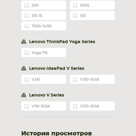
500
500S
310-15
510
700S-14ISK
Lenovo ThinkPad Yoga Series
Yoga 710
Lenovo IdeaPad V Series
V310
V310-15ISK
Lenovo V Series
V110-15ISK
V310-15ISK
История просмотров