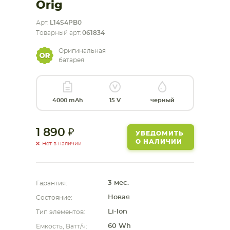
Orig
СМАРТФОНА
КОМПЛЕКТУЮЩИЕ
Арт:
L14S4PB0
Товарный арт:
061834
Оригинальная
батарея
4000 mAh
15 V
черный
1 890
УВЕДОМИТЬ
О НАЛИЧИИ
Нет в наличии
3 мес.
Гарантия:
Новая
Состояние:
Li-Ion
Тип элементов:
60 Wh
Емкость, Ватт/ч: