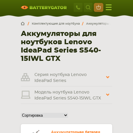
Москва
+7 495 414 2
Искатор по
артикулу
, запчасти или модели ноутбука,
Москва
Санкт-Петербург
Комплектующие для ноутбука
Аккумуляторы для ноутбуков
смартфона, планшета
Аккумуляторы для
г. Москва, ул. Ткацкая, 5с3 (м. Семеновская)
ноутбуков Lenovo
5 мин. ходьбы от ст.м. “Семеновская”
+7 495 414 28 59
IdeaPad Series S540-
15IWL GTX
Обратный звонок
Серия ноутбука Lenovo
Пн-Вс:
IdeaPad Series
9:00-21:00
Модель ноутбука Lenovo
НОУТБУКА
ПЛАНШЕТА
IdeaPad Series S540-15IWL GTX
Аккумуляторная батарея