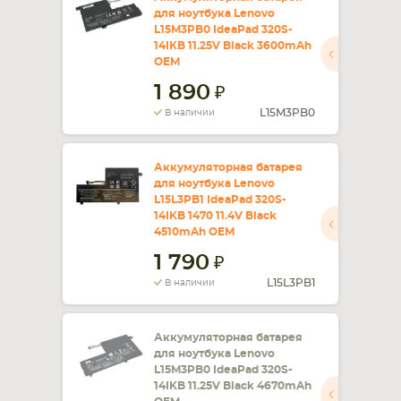
для ноутбука Lenovo
L15M3PB0 IdeaPad 320S-
СМАРТФОНА
КОМПЛЕКТУЮЩИЕ
14IKB 11.25V Black 3600mAh
OEM
1 890
L15M3PB0
В наличии
Аккумуляторная батарея
для ноутбука Lenovo
L15L3PB1 IdeaPad 320S-
14IKB 1470 11.4V Black
4510mAh OEM
1 790
L15L3PB1
В наличии
Аккумуляторная батарея
для ноутбука Lenovo
L15M3PB0 IdeaPad 320S-
14IKB 11.25V Black 4670mAh