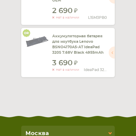
OEM
2 690
L15M3PB0
Нет в наличии
Аккумуляторная батарея
для ноутбука Lenovo
BSNO4170A5-AT IdeaPad
320S 7.68V Black 4955mAh
3 690
IdeaPad 320S
Нет в наличии
Москва