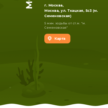
г. Москва,
Москва, ул. Ткацкая, 5с3 (м.
Семеновская)
5 мин. ходьбы от ст.м. “м.
Семеновская”
Карта
НОУТБУКА
ПЛАНШ