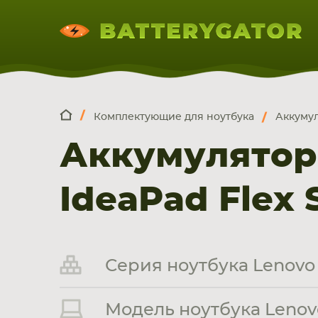
Комплектующие для ноутбука
Аккумул
КОМПЛЕКТ
Искатор по
артикулу
, запчасти или модели ноут
Аккумулятор
НОУТБУКА
ПЛАНШЕТА
СМАРТФОН
IdeaPad Flex S
Серия ноутбука Lenovo 
Модель ноутбука Lenovo 