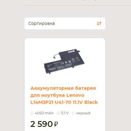
Сортировка
Аккумуляторная батарея
для ноутбука Lenovo
L14M3P21 U41-70 11.1V Black
4050mAh OEM
4050 mAh
11,1 V
черный
2 590