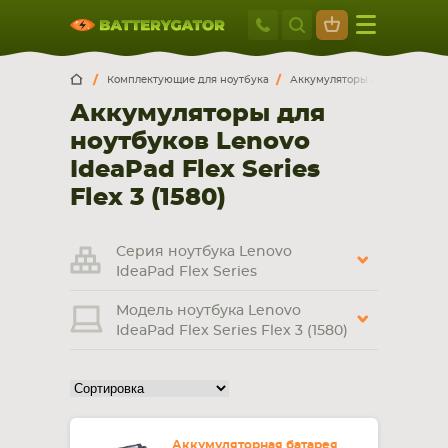
Москва
+7 495 414 2
Искатор по
артикулу
, запчасти или модели ноутбука,
Москва
Санкт-Петербург
Комплектующие для ноутбука
Аккумуляторы для ноутбуков
смартфона, планшета
Аккумуляторы для
г. Москва, ул. Ткацкая, 5с3 (м. Семеновская)
ноутбуков Lenovo
5 мин. ходьбы от ст.м. “Семеновская”
+7 495 414 28 59
IdeaPad Flex Series
Flex 3 (1580)
Обратный звонок
Серия ноутбука Lenovo
Пн-Вс:
IdeaPad Flex Series
9:00-21:00
Модель ноутбука Lenovo
НОУТБУКА
ПЛАНШЕТА
IdeaPad Flex Series Flex 3 (1580)
Аккумуляторная батарея