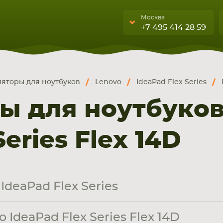
Москва
+7 495 414 28 59
Москва
Санкт-Петербург
яторы для ноутбуков
Lenovo
IdeaPad Flex Series
г. Москва, ул. Ткацкая, 5с3 (м.
УЮЩИЕ
бука, смартфона, планшета
Семеновская)
ы для ноутбуков
А
5 мин. ходьбы от ст.м.
“Семеновская”
eries Flex 14D
+7 495 414 28 5
Обратный звонок
IdeaPad Flex Series
Пн-Вс:
9:00-21:00
IdeaPad Flex Series Flex 14D