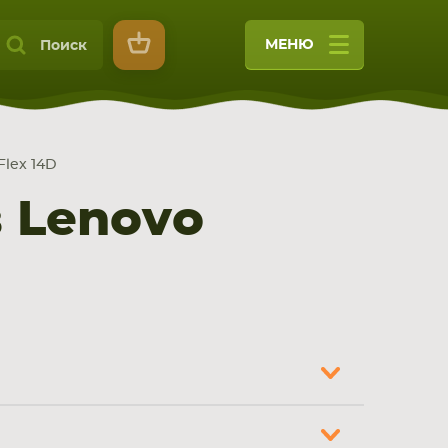
МЕНЮ
Поиск
Flex 14D
 Lenovo
9