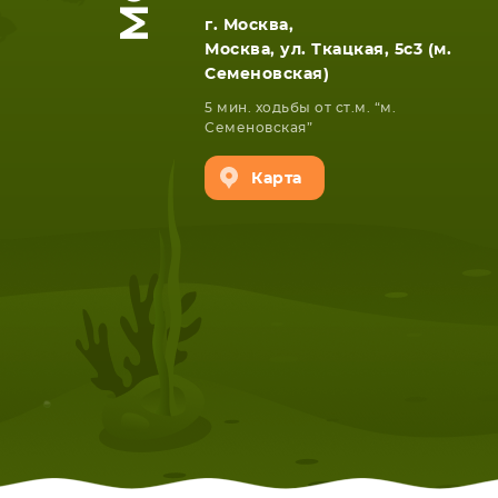
г. Москва,
Москва, ул. Ткацкая, 5с3 (м.
Семеновская)
5 мин. ходьбы от ст.м. “м.
Семеновская”
Карта
НОУТБУКА
ПЛАНШ