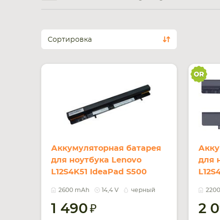
Сортировка
Аккумуляторная батарея
Акку
для ноутбука Lenovo
для 
L12S4K51 IdeaPad S500
L12S4
14.4V Black 2600mAh OEM
14.4
2600 mAh
14,4 V
черный
220
1 490
2 