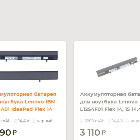
муляторная батарея
Аккумуляторная бат
ноутбука Lenovo-IBM
для ноутбука Lenovo
A01 IdeaPad Flex 14
L12S4F01 Flex 14, 15 14
V Black 2200mAh Orig
Black 2200mAh OEM
0 mAh
14,4 V
черный
2200 mAh
14,4 V
чер
090
3 110
УВЕДОМ