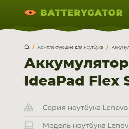
Комплектующие для ноутбука
Аккумул
КОМПЛЕКТ
Искатор по
артикулу
, запчасти или модели ноут
Аккумулятор
НОУТБУКА
ПЛАНШЕТА
СМАРТФОН
IdeaPad Flex S
Серия ноутбука Lenovo 
Модель ноутбука Lenovo 