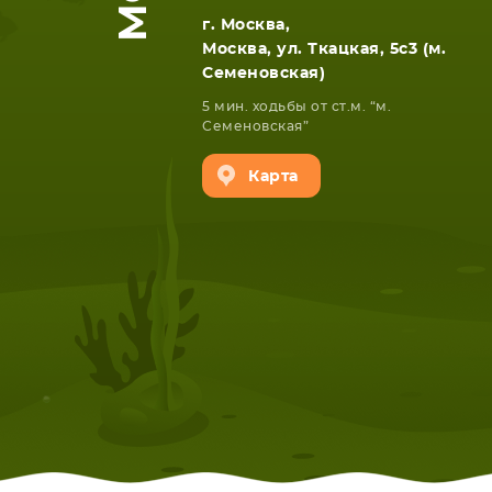
г. Москва,
Москва, ул. Ткацкая, 5с3 (м.
Семеновская)
5 мин. ходьбы от ст.м. “м.
Семеновская”
Карта
НОУТБУКА
ПЛАНШ