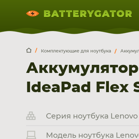
Комплектующие для ноутбука
Аккумул
КОМПЛЕКТ
Искатор по
артикулу
, запчасти или модели ноут
Аккумулятор
НОУТБУКА
ПЛАНШЕТА
СМАРТФОН
IdeaPad Flex S
Серия ноутбука Lenovo 
Модель ноутбука Lenovo 