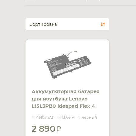
Сортировка
Аккумуляторная батарея
для ноутбука Lenovo
L15L3PB0 Ideapad Flex 4
1470 13.05V Black 4610mAh
4610 mAh
13,05 V
черный
2 890
УВЕДОМИТЬ