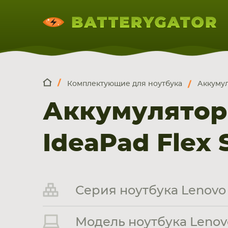
Комплектующие для ноутбука
Аккумул
КОМПЛЕКТ
Искатор по
артикулу
, запчасти или модели ноут
Аккумулятор
НОУТБУКА
ПЛАНШЕТА
СМАРТФОН
IdeaPad Flex 
Серия ноутбука Lenovo 
Модель ноутбука Lenovo 