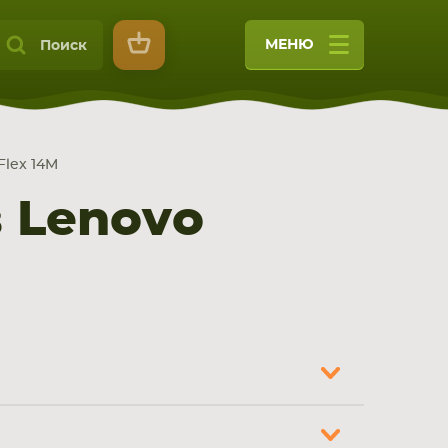
МЕНЮ
Поиск
Flex 14M
 Lenovo
9