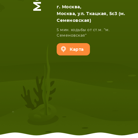
г. Москва,
Москва, ул. Ткацкая, 5с3 (м.
Семеновская)
5 мин. ходьбы от ст.м. “м.
Семеновская”
Карта
НОУТБУКА
ПЛАНШ