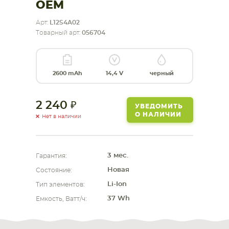
OEM
СМАРТФОНА
КОМПЛЕКТУЮЩИЕ
Арт:
L12S4A02
Товарный арт:
056704
2600 mAh
14,4 V
черный
2 240
УВЕДОМИТЬ
О НАЛИЧИИ
Нет в наличии
3 мес.
Гарантия:
Новая
Состояние:
Li-Ion
Тип элементов:
37 Wh
Емкость, Ватт/ч: