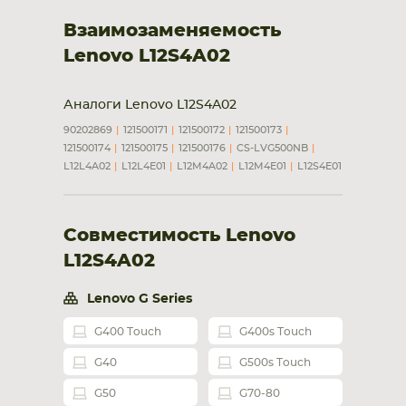
Взаимозаменяемость
Lenovo L12S4A02
Аналоги Lenovo L12S4A02
90202869
121500171
121500172
121500173
121500174
121500175
121500176
CS-LVG500NB
L12L4A02
L12L4E01
L12M4A02
L12M4E01
L12S4E01
Совместимость Lenovo
L12S4A02
Lenovo G Series
G400 Touch
G400s Touch
G40
G500s Touch
G50
G70-80