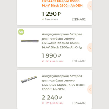
L12S4A02 Ideapad G500S
14.4V Black 2600mAh OEM
СМАРТФОНА
КОМПЛЕКТУЮЩИЕ
1 290
L12S4A02
В наличии
Аккумуляторная батарея
для ноутбука Lenovo
L12L4A02 IdeaPad G500S
14.4V Black 2200mAh Orig
1 990
L12L4A02
Нет в наличии
Аккумуляторная батарея
для ноутбука Lenovo
L12S4A02 G500S 14.4V Black
2600mAh OEM
2 240
L12S4A02
Нет в наличии