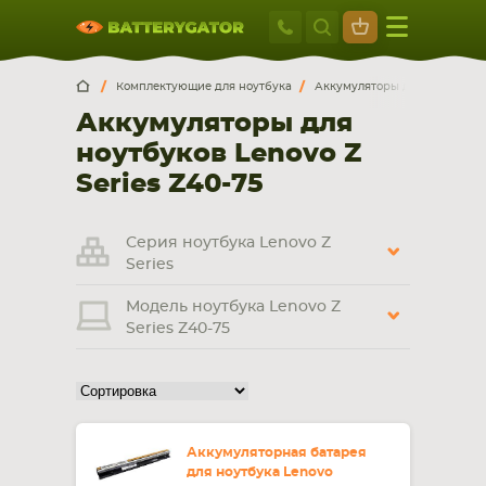
Москва
+7 495 414 2
Искатор по
артикулу
, запчасти или модели ноутбука,
Москва
Санкт-Петербург
Комплектующие для ноутбука
Аккумуляторы для ноутбуков
смартфона, планшета
Аккумуляторы для
г. Москва, ул. Ткацкая, 5с3 (м. Семеновская)
ноутбуков Lenovo Z
5 мин. ходьбы от ст.м. “Семеновская”
+7 495 414 28 59
Series Z40-75
Обратный звонок
Серия ноутбука Lenovo Z
Series
Пн-Вс:
Модель ноутбука Lenovo Z
9:00-21:00
Series Z40-75
НОУТБУКА
ПЛАНШЕТА
Аккумуляторная батарея
для ноутбука Lenovo