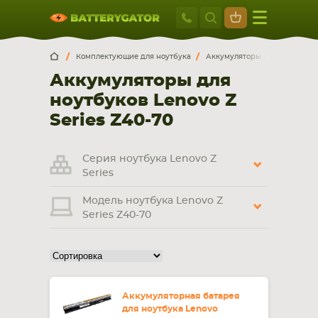
Москва
+7 495 414 2
Искатор по
артикулу
, запчасти или модели ноутбука,
Москва
Санкт-Петербург
Комплектующие для ноутбука
Аккумуляторы для ноутбуков
смартфона, планшета
Аккумуляторы для
г. Москва, ул. Ткацкая, 5с3 (м. Семеновская)
ноутбуков Lenovo Z
5 мин. ходьбы от ст.м. “Семеновская”
+7 495 414 28 59
Series Z40-70
Обратный звонок
Серия ноутбука Lenovo Z
Series
Пн-Вс:
Модель ноутбука Lenovo Z
9:00-21:00
Series Z40-70
НОУТБУКА
ПЛАНШЕТА
Аккумуляторная батарея
для ноутбука Lenovo