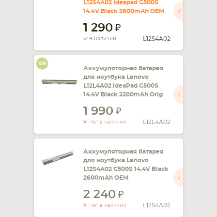
L12S4A02 Ideapad G500S
14.4V Black 2600mAh OEM
СМАРТФОНА
КОМПЛЕКТУЮЩИЕ
1 290
L12S4A02
В наличии
Аккумуляторная батарея
для ноутбука Lenovo
L12L4A02 IdeaPad G500S
14.4V Black 2200mAh Orig
1 990
L12L4A02
Нет в наличии
Аккумуляторная батарея
для ноутбука Lenovo
L12S4A02 G500S 14.4V Black
2600mAh OEM
2 240
L12S4A02
Нет в наличии