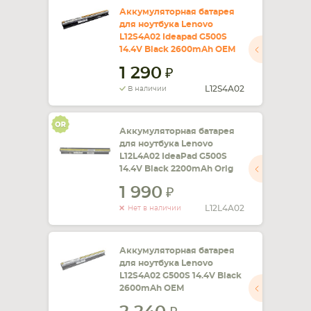
Аккумуляторная батарея
для ноутбука Lenovo
СМАРТФОНА
КОМПЛЕКТУЮЩИЕ
L12S4A02 Ideapad G500S
14.4V Black 2600mAh OEM
1 290
L12S4A02
В наличии
Аккумуляторная батарея
для ноутбука Lenovo
L12L4A02 IdeaPad G500S
14.4V Black 2200mAh Orig
1 990
L12L4A02
Нет в наличии
Аккумуляторная батарея
для ноутбука Lenovo
L12S4A02 G500S 14.4V Black
2600mAh OEM