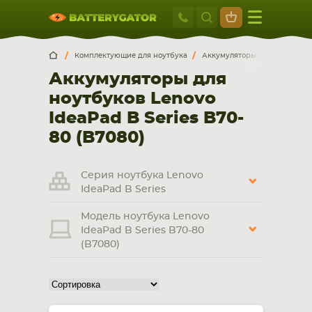
Москва
+7 495 414 2
Искатор по
артикулу
, запчасти или модели ноутбука,
Москва
Санкт-Петербург
Комплектующие для ноутбука
Аккумуляторы для ноутбуков
смартфона, планшета
Аккумуляторы для
г. Москва, ул. Ткацкая, 5с3 (м. Семеновская)
ноутбуков Lenovo
5 мин. ходьбы от ст.м. “Семеновская”
+7 495 414 28 59
IdeaPad B Series B70-
80 (B7080)
Обратный звонок
Серия ноутбука Lenovo
Пн-Вс:
IdeaPad B Series
9:00-21:00
Модель ноутбука Lenovo
НОУТБУКА
ПЛАНШЕТА
IdeaPad B Series B70-80
(B7080)