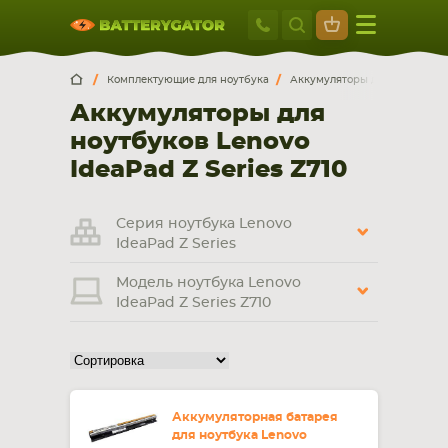
Москва
+7 495 414 2
Искатор по
артикулу
, запчасти или модели ноутбука,
Москва
Санкт-Петербург
Комплектующие для ноутбука
Аккумуляторы для ноутбуков
смартфона, планшета
Аккумуляторы для
г. Москва, ул. Ткацкая, 5с3 (м. Семеновская)
ноутбуков Lenovo
5 мин. ходьбы от ст.м. “Семеновская”
+7 495 414 28 59
IdeaPad Z Series Z710
Обратный звонок
Серия ноутбука Lenovo
IdeaPad Z Series
Пн-Вс:
Модель ноутбука Lenovo
9:00-21:00
IdeaPad Z Series Z710
НОУТБУКА
ПЛАНШЕТА
Аккумуляторная батарея
для ноутбука Lenovo