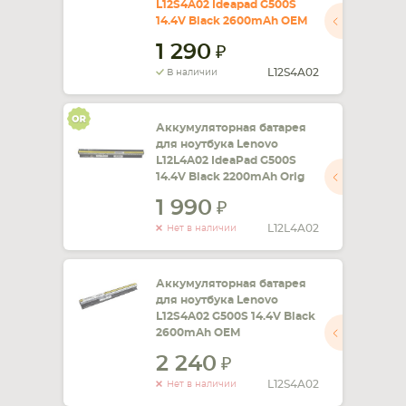
L12S4A02 Ideapad G500S
14.4V Black 2600mAh OEM
СМАРТФОНА
КОМПЛЕКТУЮЩИЕ
1 290
L12S4A02
В наличии
Аккумуляторная батарея
для ноутбука Lenovo
L12L4A02 IdeaPad G500S
14.4V Black 2200mAh Orig
1 990
L12L4A02
Нет в наличии
Аккумуляторная батарея
для ноутбука Lenovo
L12S4A02 G500S 14.4V Black
2600mAh OEM
2 240
L12S4A02
Нет в наличии