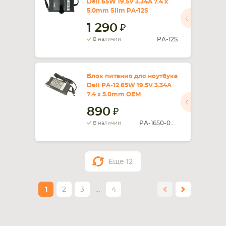
Dell 65W 19.5V 3.34A 7.4 x
5.0mm Slim PA-12S
1 290
PA-12S
В наличии
Блок питания для ноутбука
Dell PA-12 65W 19.5V 3.34A
7.4 x 5.0mm OEM
890
PA-1650-05D
В наличии
Еще
12
1
2
3
…
4