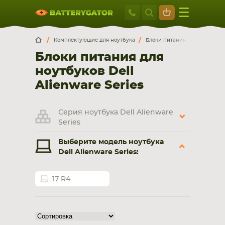
Москва
+7 495 414 2
Искатор по
артикулу
, запчасти или модели ноутбука,
Москва
Санкт-Петербург
Комплектующие для ноутбука
Блоки питания для ноутбуко
смартфона, планшета
Блоки питания для
г. Москва, ул. Ткацкая, 5с3 (м. Семеновская)
ноутбуков Dell
5 мин. ходьбы от ст.м. “Семеновская”
+7 495 414 28 59
Alienware Series
Обратный звонок
Серия ноутбука Dell Alienware
Series
Пн-Вс:
Выберите модель ноутбука
9:00-21:00
Dell Alienware Series:
НОУТБУКА
ПЛАНШЕТА
17 R4