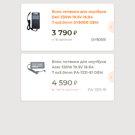
СМАРТФОНА
КОМПЛЕКТУЮЩИЕ
Блок питания для ноутбука
Dell 330W 19.5V 16.9A
7.4x5.0mm 0Y90RR OEM
3 790
0Y90RR
В наличии
Блок питания для ноутбука
Acer 330W 19.5V 16.9A
7.4x5.0mm PA-1331-91 OEM
4 590
PA-1331-91
Нет в наличии