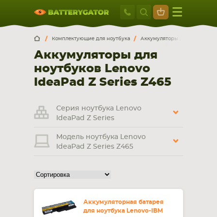
Москва
+7 495 414 2
Искатор по
артикулу
, запчасти или модели ноутбука,
Москва
Санкт-Петербург
Комплектующие для ноутбука
Аккумуляторы для ноутбуков
смартфона, планшета
Аккумуляторы для
г. Москва, ул. Ткацкая, 5с3 (м. Семеновская)
ноутбуков Lenovo
5 мин. ходьбы от ст.м. “Семеновская”
+7 495 414 28 59
IdeaPad Z Series Z465
Обратный звонок
Серия ноутбука Lenovo
IdeaPad Z Series
Пн-Вс:
Модель ноутбука Lenovo
9:00-21:00
IdeaPad Z Series Z465
НОУТБУКА
ПЛАНШЕТА
Аккумуляторная батарея
для ноутбука Lenovo-IBM