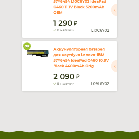
57Y6454 L10C6Y02 IdeaPad
G460 11.1V Black 5200mAh
СМАРТФОНА
КОМПЛЕКТУЮЩИЕ
OEM
1 290
L10C6Y02
В наличии
Аккумуляторная батарея
для ноутбука Lenovo-IBM
57Y6454 IdeaPad G460 10.8V
Black 4400mAh Orig
2 090
L09L6Y02
В наличии