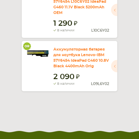
57Y6454 L10C6Y02 IdeaPad
G460 11.1V Black 5200mAh
СМАРТФОНА
КОМПЛЕКТУЮЩИЕ
OEM
1 290
L10C6Y02
В наличии
Аккумуляторная батарея
для ноутбука Lenovo-IBM
57Y6454 IdeaPad G460 10.8V
Black 4400mAh Orig
2 090
L09L6Y02
В наличии