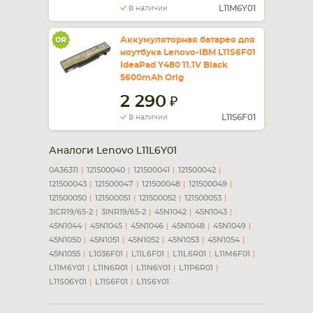
L11M6Y01
В наличии
Аккумуляторная батарея для
ноутбука Lenovo-IBM L11S6F01
IdeaPad Y480 11.1V Black
5600mAh Orig
2 290
L11S6F01
В наличии
Аналоги Lenovo L11L6Y01
0A36311
121500040
121500041
121500042
121500043
121500047
121500048
121500049
121500050
121500051
121500052
121500053
3ICR19/65-2
3INR19/65-2
45N1042
45N1043
45N1044
45N1045
45N1046
45N1048
45N1049
45N1050
45N1051
45N1052
45N1053
45N1054
45N1055
L1036F01
L11L6F01
L11L6R01
L11M6F01
L11M6Y01
L11N6R01
L11N6Y01
L11P6R01
L11S06Y01
L11S6F01
L11S6Y01