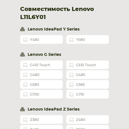
Совместимость Lenovo
L11L6Y01
Lenovo IdeaPad Y Series
Y480
Y580
Lenovo G Series
G410 Touch
G510 Touch
G480
G485
G580
G585
G700
G710
Lenovo IdeaPad Z Series
Z380
Z480