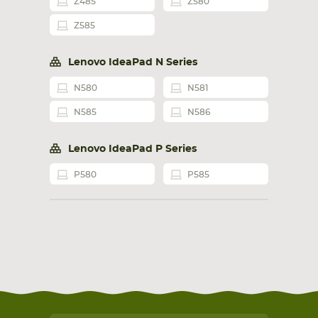
Z485
Z580
Z585
Lenovo IdeaPad N Series
N580
N581
N585
N586
Lenovo IdeaPad P Series
P580
P585