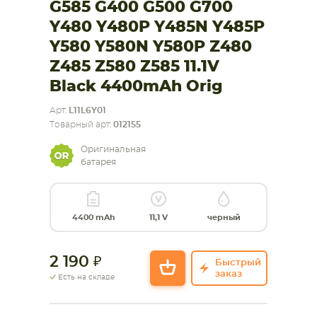
G585 G400 G500 G700
Y480 Y480P Y485N Y485P
СМАРТФОНА
КОМПЛЕКТУЮЩИЕ
Y580 Y580N Y580P Z480
Z485 Z580 Z585 11.1V
Black 4400mAh Orig
Арт:
L11L6Y01
Товарный арт:
012155
Оригинальная
батарея
4400 mAh
11,1 V
черный
2 190
Быстрый
заказ
Есть на складе