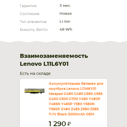
3 мес.
Гарантия:
Новая
Состояние:
Li-Ion
Тип элементов:
48 Wh
Емкость, Ватт/ч:
Взаимозаменяемость
Lenovo L11L6Y01
Есть на складе
Аккумуляторная батарея для
ноутбука Lenovo L11M6Y01
Ideapad G480 G485 G580 G585
G400 G500 G700 Y480 Y480P
Y485N Y485P Y580 Y580N
Y580P Z480 Z485 Z580 Z585
11.1V Black 5200mAh OEM
1 290