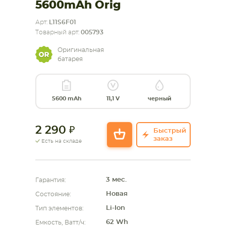
5600mAh Orig
СМАРТФОНА
КОМПЛЕКТУЮЩИЕ
Арт:
L11S6F01
Товарный арт:
005793
Оригинальная
батарея
5600 mAh
11,1 V
черный
2 290
Быстрый
заказ
Есть на складе
3 мес.
Гарантия:
Новая
Состояние:
Li-Ion
Тип элементов:
62 Wh
Емкость, Ватт/ч: