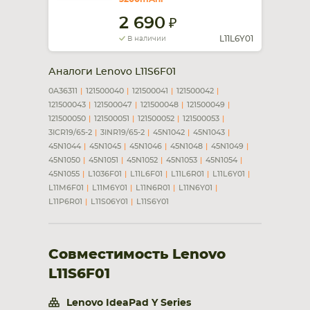
2 690
L11L6Y01
В наличии
Аналоги Lenovo L11S6F01
0A36311
121500040
121500041
121500042
121500043
121500047
121500048
121500049
121500050
121500051
121500052
121500053
3ICR19/65-2
3INR19/65-2
45N1042
45N1043
45N1044
45N1045
45N1046
45N1048
45N1049
45N1050
45N1051
45N1052
45N1053
45N1054
45N1055
L1036F01
L11L6F01
L11L6R01
L11L6Y01
L11M6F01
L11M6Y01
L11N6R01
L11N6Y01
L11P6R01
L11S06Y01
L11S6Y01
Совместимость Lenovo
L11S6F01
Lenovo IdeaPad Y Series