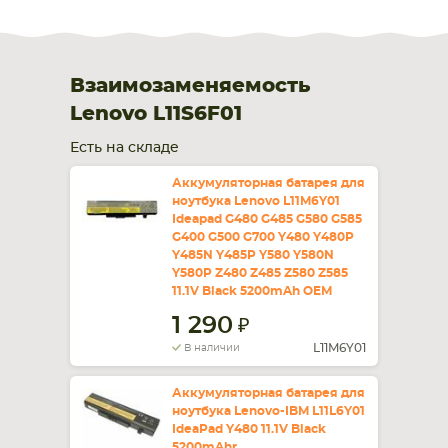
Взаимозаменяемость
Lenovo L11S6F01
Есть на складе
Аккумуляторная батарея для
ноутбука Lenovo L11M6Y01
Ideapad G480 G485 G580 G585
G400 G500 G700 Y480 Y480P
Y485N Y485P Y580 Y580N
Y580P Z480 Z485 Z580 Z585
11.1V Black 5200mAh OEM
1 290
L11M6Y01
В наличии
Аккумуляторная батарея для
ноутбука Lenovo-IBM L11L6Y01
IdeaPad Y480 11.1V Black
5200mAhr