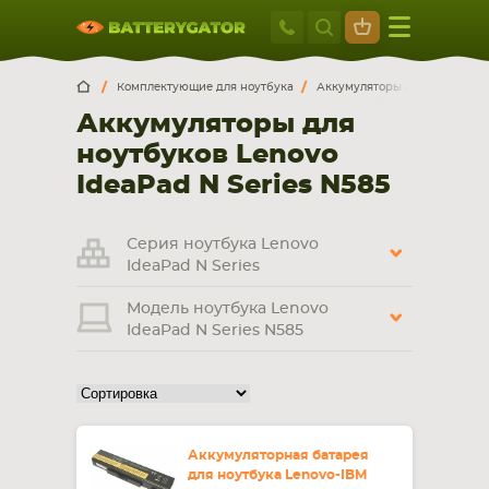
Москва
+7 495 414 2
Искатор по
артикулу
, запчасти или модели ноутбука,
Москва
Санкт-Петербург
Комплектующие для ноутбука
Аккумуляторы для ноутбуков
смартфона, планшета
Аккумуляторы для
г. Москва, ул. Ткацкая, 5с3 (м. Семеновская)
ноутбуков Lenovo
5 мин. ходьбы от ст.м. “Семеновская”
+7 495 414 28 59
IdeaPad N Series N585
Обратный звонок
Серия ноутбука Lenovo
IdeaPad N Series
Пн-Вс:
Модель ноутбука Lenovo
9:00-21:00
IdeaPad N Series N585
НОУТБУКА
ПЛАНШЕТА
Аккумуляторная батарея
для ноутбука Lenovo-IBM