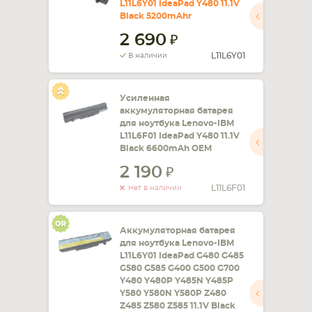
L11L6Y01 IdeaPad Y480 11.1V
Black 5200mAhr
СМАРТФОНА
КОМПЛЕКТУЮЩИЕ
2 690
L11L6Y01
В наличии
Усиленная
аккумуляторная батарея
для ноутбука Lenovo-IBM
L11L6F01 IdeaPad Y480 11.1V
Black 6600mAh OEM
2 190
L11L6F01
Нет в наличии
Аккумуляторная батарея
для ноутбука Lenovo-IBM
L11L6Y01 IdeaPad G480 G485
G580 G585 G400 G500 G700
Y480 Y480P Y485N Y485P
Y580 Y580N Y580P Z480
Z485 Z580 Z585 11.1V Black