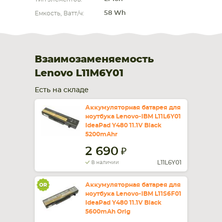
58 Wh
Емкость, Ватт/ч:
Взаимозаменяемость
Lenovo L11M6Y01
Есть на складе
Аккумуляторная батарея для
ноутбука Lenovo-IBM L11L6Y01
IdeaPad Y480 11.1V Black
5200mAhr
2 690
L11L6Y01
В наличии
Аккумуляторная батарея для
ноутбука Lenovo-IBM L11S6F01
IdeaPad Y480 11.1V Black
5600mAh Orig