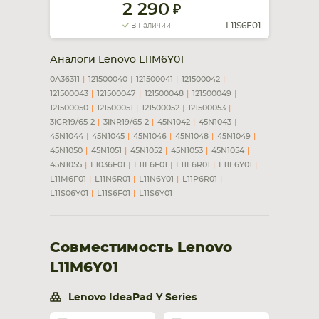
2 290
L11S6F01
В наличии
Аналоги Lenovo L11M6Y01
0A36311
121500040
121500041
121500042
121500043
121500047
121500048
121500049
121500050
121500051
121500052
121500053
3ICR19/65-2
3INR19/65-2
45N1042
45N1043
45N1044
45N1045
45N1046
45N1048
45N1049
45N1050
45N1051
45N1052
45N1053
45N1054
45N1055
L1036F01
L11L6F01
L11L6R01
L11L6Y01
L11M6F01
L11N6R01
L11N6Y01
L11P6R01
L11S06Y01
L11S6F01
L11S6Y01
Совместимость Lenovo
L11M6Y01
Lenovo IdeaPad Y Series