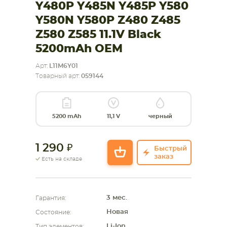
Y480P Y485N Y485P Y580
Y580N Y580P Z480 Z485
СМАРТФОНА
КОМПЛЕКТУЮЩИЕ
Z580 Z585 11.1V Black
5200mAh OEM
Арт:
L11M6Y01
Товарный арт:
059144
5200 mAh
11,1 V
черный
1 290
Быстрый
заказ
Есть на складе
3 мес.
Гарантия:
Новая
Состояние:
Li-Ion
Тип элементов: