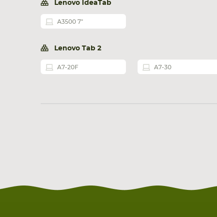
Lenovo IdeaTab
A3500 7"
Lenovo Tab 2
A7-20F
A7-30