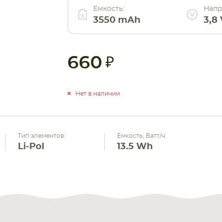
Емкость:
Напр
3550 mAh
3,8 
660
Нет в наличии
Тип элементов:
Емкость, Ватт/ч:
Li-Pol
13.5 Wh