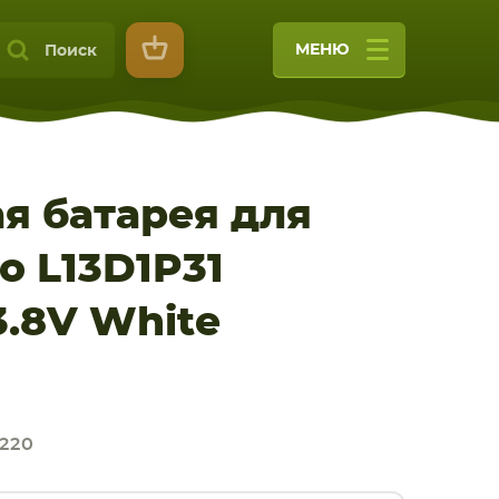
МЕНЮ
Поиск
я батарея для
o L13D1P31
9
3.8V White
220