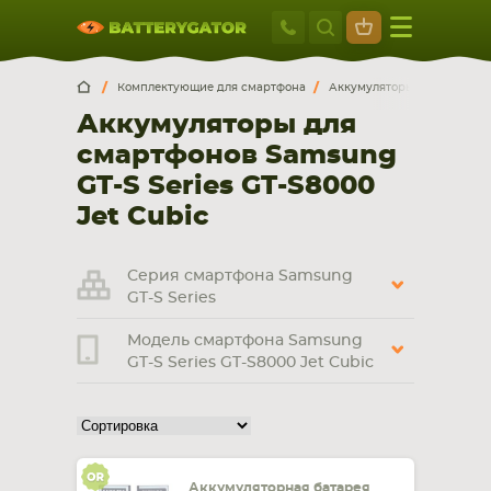
Москва
+7 495 414 2
Искатор по
артикулу
, запчасти или модели ноутбука,
Москва
Санкт-Петербург
Комплектующие для смартфона
Аккумуляторы для смартф
смартфона, планшета
Аккумуляторы для
г. Москва, ул. Ткацкая, 5с3 (м. Семеновская)
смартфонов Samsung
5 мин. ходьбы от ст.м. “Семеновская”
+7 495 414 28 59
GT-S Series GT-S8000
Jet Cubic
Обратный звонок
Серия смартфона Samsung
Пн-Вс:
GT-S Series
9:00-21:00
Модель смартфона Samsung
НОУТБУКА
ПЛАНШЕТА
GT-S Series GT-S8000 Jet Cubic
Аккумуляторная батарея