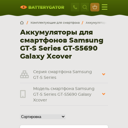
Москва
+7 495 414 2
Искатор по
артикулу
, запчасти или модели ноутбука,
Москва
Санкт-Петербург
Комплектующие для смартфона
Аккумуляторы для смартф
смартфона, планшета
Аккумуляторы для
г. Москва, ул. Ткацкая, 5с3 (м. Семеновская)
смартфонов Samsung
5 мин. ходьбы от ст.м. “Семеновская”
+7 495 414 28 59
GT-S Series GT-S5690
Galaxy Xcover
Обратный звонок
Серия смартфона Samsung
Пн-Вс:
GT-S Series
9:00-21:00
Модель смартфона Samsung
НОУТБУКА
ПЛАНШЕТА
GT-S Series GT-S5690 Galaxy
Xcover