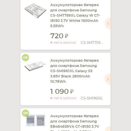
Аккумуляторная батарея
для смартфона Samsung
СМАРТФОНА
КОМПЛЕКТУЮЩИЕ
CS-SMT759XL Galaxy W GT-
I8150 3.7V White 1500mAh
5.55Wh
720
CS-SMT759XL
Нет в наличии
Аккумуляторная батарея
для смартфона Samsung
CS-SMI961XL Galaxy S5
3.85V Black 2800mAh
10.78Wh
1 090
CS-SMI961XL
Нет в наличии
Аккумуляторная батарея
для смартфона Samsung
EB484659VA GT-i8150 3.7V