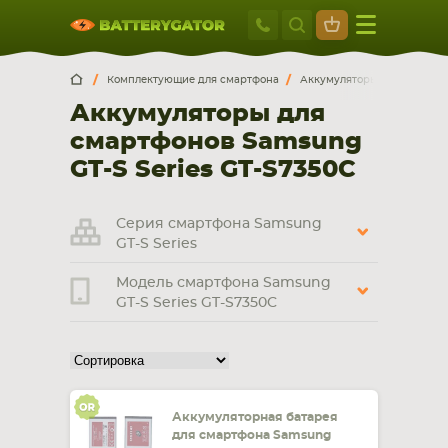
Москва
+7 495 414 2
Искатор по
артикулу
, запчасти или модели ноутбука,
Москва
Санкт-Петербург
Комплектующие для смартфона
Аккумуляторы для смартф
смартфона, планшета
Аккумуляторы для
г. Москва, ул. Ткацкая, 5с3 (м. Семеновская)
смартфонов Samsung
5 мин. ходьбы от ст.м. “Семеновская”
+7 495 414 28 59
GT-S Series GT-S7350C
Обратный звонок
Серия смартфона Samsung
GT-S Series
Пн-Вс:
Модель смартфона Samsung
9:00-21:00
GT-S Series GT-S7350C
НОУТБУКА
ПЛАНШЕТА
Аккумуляторная батарея
для смартфона Samsung