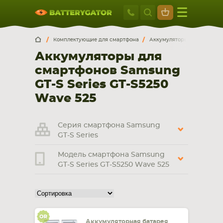
Москва
+7 495 414 2
Искатор по
артикулу
, запчасти или модели ноутбука,
Москва
Санкт-Петербург
Комплектующие для смартфона
Аккумуляторы для смартф
смартфона, планшета
Аккумуляторы для
г. Москва, ул. Ткацкая, 5с3 (м. Семеновская)
смартфонов Samsung
5 мин. ходьбы от ст.м. “Семеновская”
+7 495 414 28 59
GT-S Series GT-S5250
Wave 525
Обратный звонок
Серия смартфона Samsung
Пн-Вс:
GT-S Series
9:00-21:00
Модель смартфона Samsung
НОУТБУКА
ПЛАНШЕТА
GT-S Series GT-S5250 Wave 525
Аккумуляторная батарея