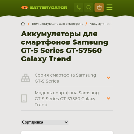
Москва
+7 495 414 2
Искатор по
артикулу
, запчасти или модели ноутбука,
Москва
Санкт-Петербург
Комплектующие для смартфона
Аккумуляторы для смартф
смартфона, планшета
Аккумуляторы для
г. Москва, ул. Ткацкая, 5с3 (м. Семеновская)
смартфонов Samsung
5 мин. ходьбы от ст.м. “Семеновская”
+7 495 414 28 59
GT-S Series GT-S7560
Galaxy Trend
Обратный звонок
Серия смартфона Samsung
Пн-Вс:
GT-S Series
9:00-21:00
Модель смартфона Samsung
НОУТБУКА
ПЛАНШЕТА
GT-S Series GT-S7560 Galaxy
Trend