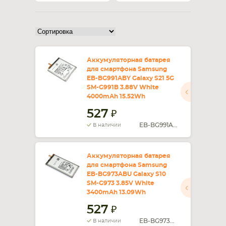
СМАРТФОНА
КОМПЛЕКТУЮЩИЕ
Аккумуляторная батарея
для смартфона Samsung
EB-BG991ABY Galaxy S21 5G
SM-G991B 3.88V White
4000mAh 15.52Wh
527
EB-BG991ABY
В наличии
Аккумуляторная батарея
для смартфона Samsung
EB-BG973ABU Galaxy S10
SM-G973 3.85V White
3400mAh 13.09Wh
527
EB-BG973ABU
В наличии