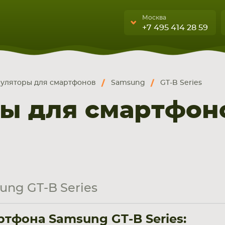
Москва
+7 495 414 28 59
Москва
Санкт-Петербург
уляторы для смартфонов
Samsung
GT-B Series
г. Москва, ул. Ткацкая, 5с3 (м.
УЮЩИЕ
бука, смартфона, планшета
Семеновская)
ы для смартфон
А
5 мин. ходьбы от ст.м.
“Семеновская”
+7 495 414 28 5
Обратный звонок
ng GT-B Series
Пн-Вс:
9:00-21:00
тфона Samsung GT-B Series: