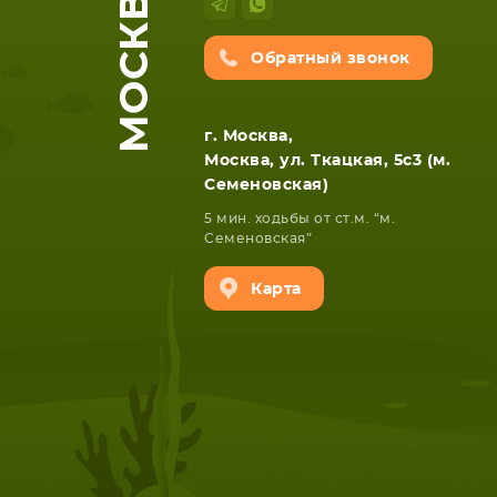
МОСКВА
Обратный звонок
г. Москва,
Москва, ул. Ткацкая, 5с3 (м.
Семеновская)
5 мин. ходьбы от ст.м. “м.
Семеновская”
Карта
НОУТБУКА
ПЛАНШ