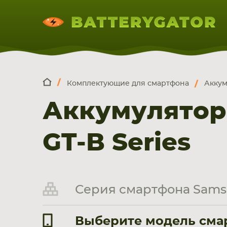
Комплектующие для смартфона
Аккум
КОМПЛЕКТ
Искатор по
артикулу
, запчасти или модели ноут
Аккумулятор
НОУТБУКА
ПЛАНШЕТА
СМАРТФОН
GT-B Series
Серия смартфона Samsu
Выберите модель смар