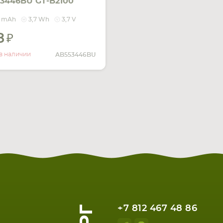
3446BU GT-B2100
 Extreme 3.7V Silver
0 mAh
3,7 Wh
3,7 V
mAh 3.7Wh
8
УВЕДОМИТЬ
О НАЛИЧИИ
в наличии
AB553446BU
+7 812 467 48 86