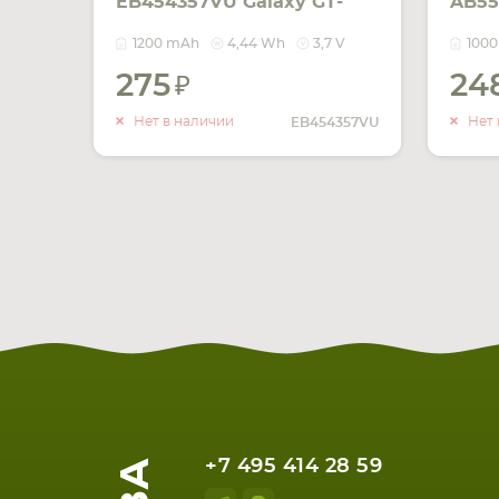
EB454357VU Galaxy GT-
AB55
B5510 Y Pro/S5300,
Solid
1200 mAh
4,44 Wh
3,7 V
100
Pocket/S5302 3.7V Black
1000
275
24
1200mAh 4.44Wh
УВЕДОМИТЬ
О НАЛИЧИИ
Нет в наличии
Нет 
EB454357VU
+7 495 414 28 59