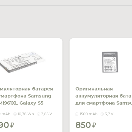
муляторная батарея
Оригинальная
смартфона Samsung
аккумуляторная бата
MI961XL Galaxy S5
для смартфона Sams
V Black 2800mAh
Galaxy Ace S5830 3.7V
0 mAh
10,78 Wh
3,85 V
1500 mAh
3,7 V
8Wh
Black 1500mAh
090
850
УВЕДОМИТЬ
УВЕДОМ