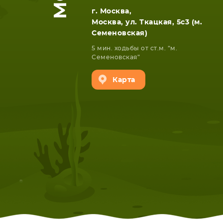
г. Москва,
Москва, ул. Ткацкая, 5с3 (м.
Семеновская)
5 мин. ходьбы от ст.м. “м.
Семеновская”
Карта
НОУТБУКА
ПЛАНШ