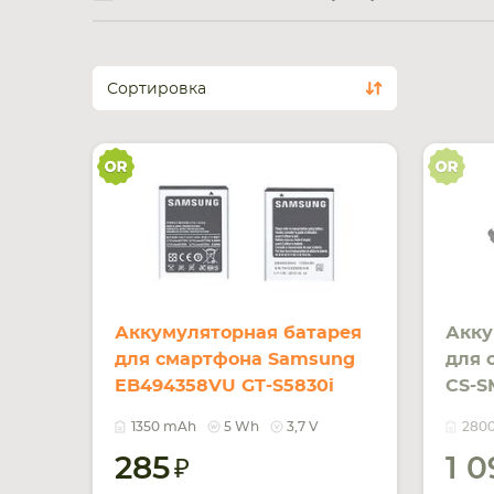
Сортировка
Аккумуляторная батарея
Акку
для смартфона Samsung
для 
EB494358VU GT-S5830i
CS-S
Galaxy Ace 3.7V Silver
3.85
1350 mAh
5 Wh
3,7 V
280
1350mAh 5Wh
10.7
285
1 