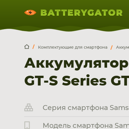
Комплектующие для смартфона
Аккум
КОМПЛЕКТ
Искатор по
артикулу
, запчасти или модели ноут
Аккумулятор
НОУТБУКА
ПЛАНШЕТА
СМАРТФОН
GT-S Series G
Серия смартфона Samsu
Модель смартфона Samsu