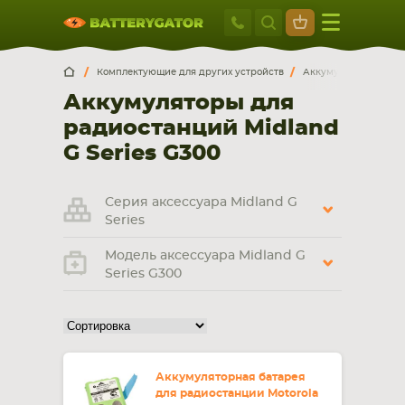
Москва
+7 495 414 2
Искатор по
артикулу
, запчасти или модели ноутбука,
Москва
Санкт-Петербург
Комплектующие для других устройств
Аккумуляторы для р
смартфона, планшета
Аккумуляторы для
г. Москва, ул. Ткацкая, 5с3 (м. Семеновская)
радиостанций Midland
5 мин. ходьбы от ст.м. “Семеновская”
+7 495 414 28 59
G Series G300
Обратный звонок
Серия аксессуара Midland G
Series
Пн-Вс:
Модель аксессуара Midland G
9:00-21:00
Series G300
НОУТБУКА
ПЛАНШЕТА
Аккумуляторная батарея
для радиостанции Motorola