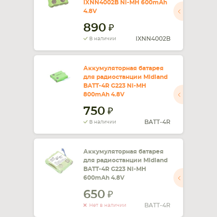
IXNN4002B Ni-MH 600mAh
4.8V
СМАРТФОНА
КОМПЛЕКТУЮЩИЕ
890
IXNN4002B
В наличии
Аккумуляторная батарея
для радиостанции Midland
BATT-4R G223 Ni-MH
800mAh 4.8V
750
BATT-4R
В наличии
Аккумуляторная батарея
для радиостанции Midland
BATT-4R G223 Ni-MH
600mAh 4.8V
650
BATT-4R
Нет в наличии