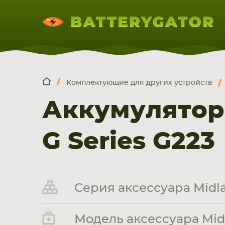
Комплектующие для других устройств
КОМПЛЕКТ
Искатор по
артикулу
, запчасти или модели ноут
Аккумулятор
НОУТБУКА
ПЛАНШЕТА
СМАРТФОН
G Series G223
Серия аксессуара Midla
Модель аксессуара Midl