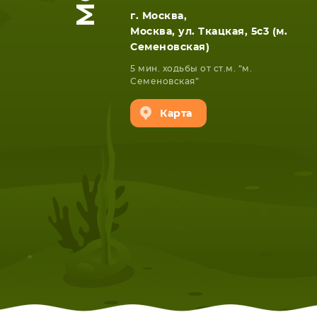
г. Москва,
Москва, ул. Ткацкая, 5с3 (м.
Семеновская)
5 мин. ходьбы от ст.м. “м.
Семеновская”
Карта
НОУТБУКА
ПЛАНШ