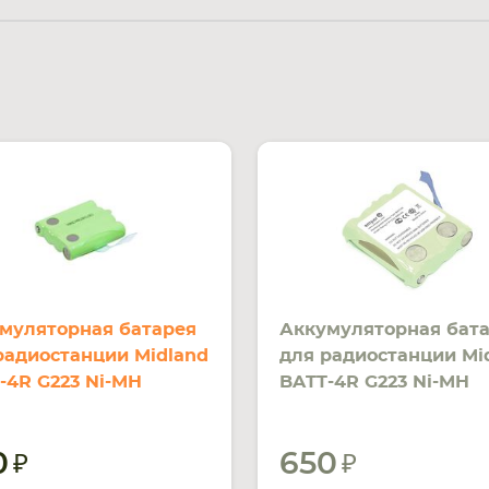
муляторная батарея
Аккумуляторная бат
радиостанции Midland
для радиостанции Mi
-4R G223 Ni-MH
BATT-4R G223 Ni-MH
Ah 4.8V
600mAh 4.8V
0
650
УВЕДОМ