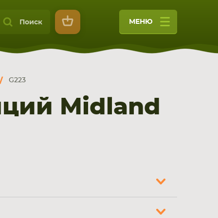
МЕНЮ
Поиск
G223
ций Midland
9