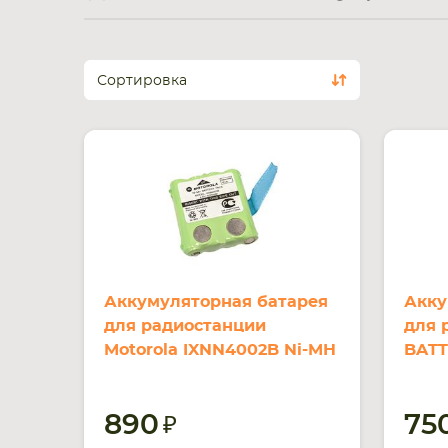
Сортировка
Аккумуляторная батарея
Акку
для радиостанции
для 
Motorola IXNN4002B Ni-MH
BATT
600mAh 4.8V
800m
890
75