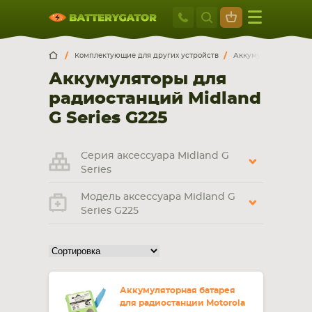
Москва
+7 495 414 2
Искатор по
артикулу
, запчасти или модели ноутбука,
Москва
Санкт-Петербург
Комплектующие для других устройств
Аккумуляторы для р
смартфона, планшета
Аккумуляторы для
г. Москва, ул. Ткацкая, 5с3 (м. Семеновская)
радиостанций Midland
5 мин. ходьбы от ст.м. “Семеновская”
+7 495 414 28 59
G Series G225
Обратный звонок
Серия аксессуара Midland G
Series
Пн-Вс:
Модель аксессуара Midland G
9:00-21:00
Series G225
НОУТБУКА
ПЛАНШЕТА
Аккумуляторная батарея
для радиостанции Motorola