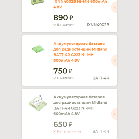
IXNN4002B Ni-MH 600mAh
4.8V
СМАРТФОНА
КОМПЛЕКТУЮЩИЕ
890
IXNN4002B
В наличии
Аккумуляторная батарея
для радиостанции Midland
BATT-4R G223 Ni-MH
800mAh 4.8V
750
BATT-4R
В наличии
Аккумуляторная батарея
для радиостанции Midland
BATT-4R G223 Ni-MH
600mAh 4.8V
650
BATT-4R
Нет в наличии