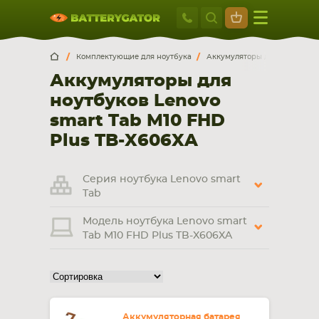
Москва
+7 495 414 2
Искатор по
артикулу
, запчасти или модели ноутбука,
Москва
Санкт-Петербург
Комплектующие для ноутбука
Аккумуляторы для ноутбуков
смартфона, планшета
Аккумуляторы для
г. Москва, ул. Ткацкая, 5с3 (м. Семеновская)
ноутбуков Lenovo
5 мин. ходьбы от ст.м. “Семеновская”
+7 495 414 28 59
smart Tab M10 FHD
Plus TB-X606XA
Обратный звонок
Серия ноутбука Lenovo smart
Пн-Вс:
Tab
9:00-21:00
Модель ноутбука Lenovo smart
НОУТБУКА
ПЛАНШЕТА
Tab M10 FHD Plus TB-X606XA
Аккумуляторная батарея