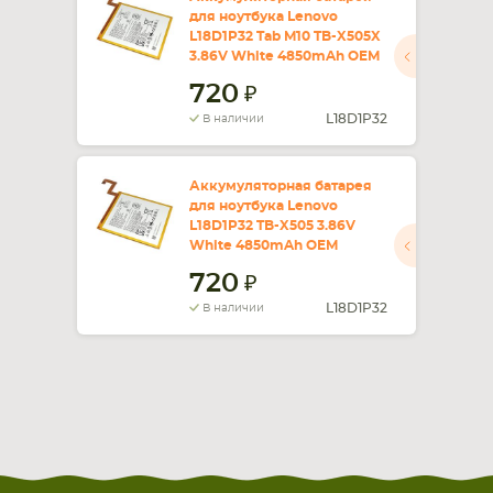
для ноутбука Lenovo
L18D1P32 Tab M10 TB-X505X
СМАРТФОНА
КОМПЛЕКТУЮЩИЕ
3.86V White 4850mAh OEM
720
L18D1P32
В наличии
Аккумуляторная батарея
для ноутбука Lenovo
L18D1P32 TB-X505 3.86V
White 4850mAh OEM
720
L18D1P32
В наличии