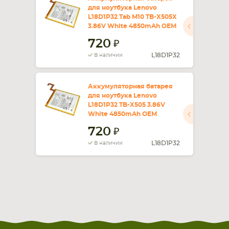
для ноутбука Lenovo
L18D1P32 Tab M10 TB-X505X
СМАРТФОНА
КОМПЛЕКТУЮЩИЕ
3.86V White 4850mAh OEM
720
L18D1P32
В наличии
Аккумуляторная батарея
для ноутбука Lenovo
L18D1P32 TB-X505 3.86V
White 4850mAh OEM
720
L18D1P32
В наличии