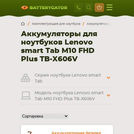
Москва
+7 495 414 2
Искатор по
артикулу
, запчасти или модели ноутбука,
Москва
Санкт-Петербург
Комплектующие для ноутбука
Аккумуляторы для ноутбуков
смартфона, планшета
Аккумуляторы для
г. Москва, ул. Ткацкая, 5с3 (м. Семеновская)
ноутбуков Lenovo
5 мин. ходьбы от ст.м. “Семеновская”
+7 495 414 28 59
smart Tab M10 FHD
Plus TB-X606V
Обратный звонок
Серия ноутбука Lenovo smart
Пн-Вс:
Tab
9:00-21:00
Модель ноутбука Lenovo smart
НОУТБУКА
ПЛАНШЕТА
Tab M10 FHD Plus TB-X606V
Аккумуляторная батарея