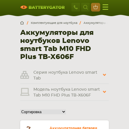
Москва
+7 495 414 2
Искатор по
артикулу
, запчасти или модели ноутбука,
Москва
Санкт-Петербург
Комплектующие для ноутбука
Аккумуляторы для ноутбуков
смартфона, планшета
Аккумуляторы для
г. Москва, ул. Ткацкая, 5с3 (м. Семеновская)
ноутбуков Lenovo
5 мин. ходьбы от ст.м. “Семеновская”
+7 495 414 28 59
smart Tab M10 FHD
Plus TB-X606F
Обратный звонок
Серия ноутбука Lenovo smart
Пн-Вс:
Tab
9:00-21:00
Модель ноутбука Lenovo smart
НОУТБУКА
ПЛАНШЕТА
Tab M10 FHD Plus TB-X606F
Аккумуляторная батарея