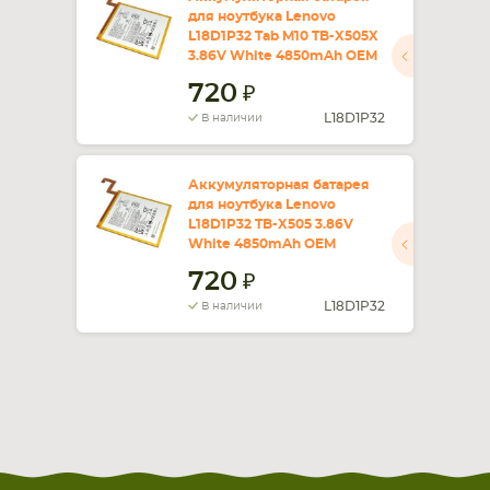
для ноутбука Lenovo
L18D1P32 Tab M10 TB-X505X
СМАРТФОНА
КОМПЛЕКТУЮЩИЕ
3.86V White 4850mAh OEM
720
L18D1P32
В наличии
Аккумуляторная батарея
для ноутбука Lenovo
L18D1P32 TB-X505 3.86V
White 4850mAh OEM
720
L18D1P32
В наличии