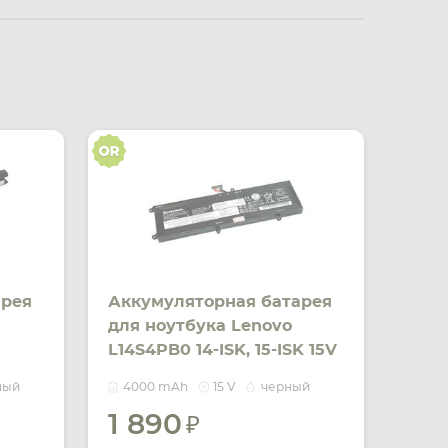
арея
Аккумуляторная батарея
для ноутбука Lenovo
L14S4PB0 14-ISK, 15-ISK 15V
 OEM
Black 4000mAh Orig
ный
4000 mAh
15 V
черный
1 890
ИТЬ
УВЕДОМИТЬ