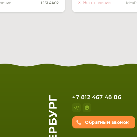
О НАЛИ
аличии
Нет в наличии
L15L4A02
IdeaP
+7 812 467 48 86
Обратный звонок