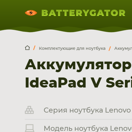
Комплектующие для ноутбука
Аккумул
КОМПЛЕКТ
Искатор по
артикулу
, запчасти или модели ноут
Аккумулятор
НОУТБУКА
ПЛАНШЕТА
СМАРТФОН
IdeaPad V Ser
Серия ноутбука Lenovo 
Модель ноутбука Lenovo