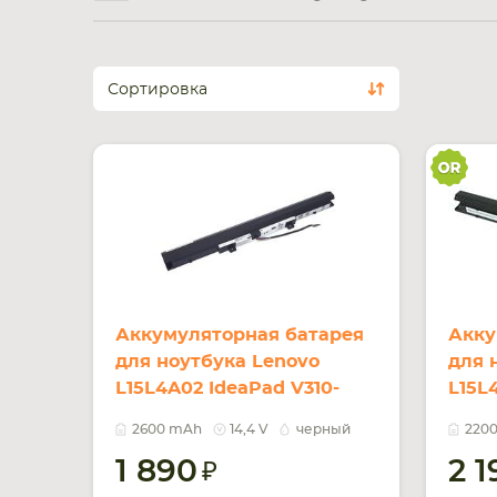
Сортировка
Аккумуляторная батарея
Акку
для ноутбука Lenovo
для 
L15L4A02 IdeaPad V310-
L15L
14ISK 14.4V Black 2600mAh
14IS
2600 mAh
14,4 V
черный
220
OEM
Orig
1 890
2 