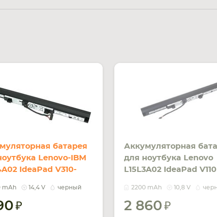
муляторная батарея
Аккумуляторная бат
ноутбука Lenovo-IBM
для ноутбука Lenovo
4A02 IdeaPad V310-
L15L3A02 IdeaPad V110
K 14.4V Black 2200mAh
10.8V Black 2200mAh
0 mAh
14,4 V
черный
2200 mAh
10,8 V
чер
190
2 860
УВЕДОМ