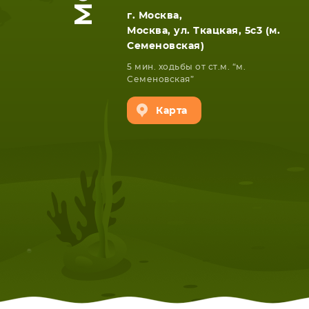
г. Москва,
Москва, ул. Ткацкая, 5с3 (м.
Семеновская)
5 мин. ходьбы от ст.м. “м.
Семеновская”
Карта
НОУТБУКА
ПЛАНШ