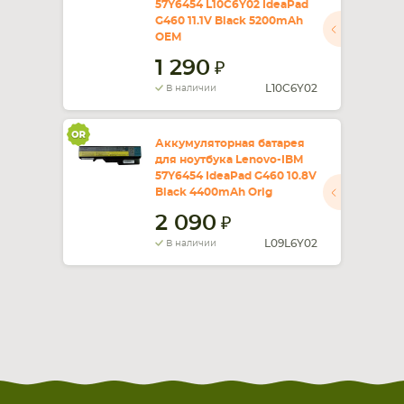
57Y6454 L10C6Y02 IdeaPad
G460 11.1V Black 5200mAh
СМАРТФОНА
КОМПЛЕКТУЮЩИЕ
OEM
1 290
L10C6Y02
В наличии
Аккумуляторная батарея
для ноутбука Lenovo-IBM
57Y6454 IdeaPad G460 10.8V
Black 4400mAh Orig
2 090
L09L6Y02
В наличии