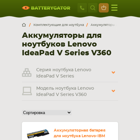
Москва
+7 495 414 2
Искатор по
артикулу
, запчасти или модели ноутбука,
Москва
Санкт-Петербург
Комплектующие для ноутбука
Аккумуляторы для ноутбуков
смартфона, планшета
Аккумуляторы для
г. Москва, ул. Ткацкая, 5с3 (м. Семеновская)
ноутбуков Lenovo
5 мин. ходьбы от ст.м. “Семеновская”
+7 495 414 28 59
IdeaPad V Series V360
Обратный звонок
Серия ноутбука Lenovo
IdeaPad V Series
Пн-Вс:
Модель ноутбука Lenovo
9:00-21:00
IdeaPad V Series V360
НОУТБУКА
ПЛАНШЕТА
Аккумуляторная батарея
для ноутбука Lenovo-IBM