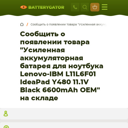
Москва
+7 495 414 2
Искатор по
артикулу
, запчасти или модели ноутбука,
Москва
Санкт-Петербург
смартфона, планшета
Сообщить о появлении товара "Усиленная аккумуляторная батар
Сообщить о
г. Москва, ул. Ткацкая, 5с3 (м. Семеновская)
5 мин. ходьбы от ст.м. “Семеновская”
появлении товара
+7 495 414 28 59
"Усиленная
аккумуляторная
Обратный звонок
батарея для ноутбука
Lenovo-IBM L11L6F01
Пн-Вс:
IdeaPad Y480 11.1V
9:00-21:00
Black 6600mAh OEM"
НОУТБУКА
ПЛАНШЕТА
на складе