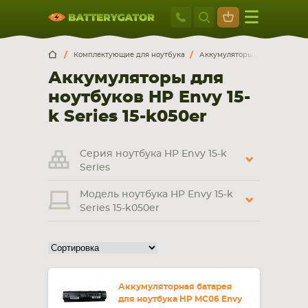
Москва
+7 495 414 2
Искатор по
артикулу
, запчасти или модели ноутбука,
Москва
Санкт-Петербург
Комплектующие для ноутбука
Аккумуляторы для ноутбуков
смартфона, планшета
Аккумуляторы для
г. Москва, ул. Ткацкая, 5с3 (м. Семеновская)
ноутбуков HP Envy 15-
5 мин. ходьбы от ст.м. “Семеновская”
+7 495 414 28 59
k Series 15-k050er
Обратный звонок
Серия ноутбука HP Envy 15-k
Series
Пн-Вс:
Модель ноутбука HP Envy 15-k
9:00-21:00
Series 15-k050er
НОУТБУКА
ПЛАНШЕТА
Аккумуляторная батарея
для ноутбука HP MC06 Envy