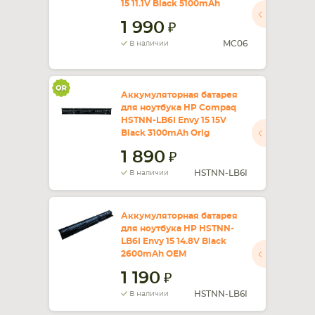
15 11.1V Black 5100mAh
1 990
СМАРТФОНА
КОМПЛЕКТУЮЩИЕ
MC06
В наличии
Аккумуляторная батарея
для ноутбука HP Compaq
HSTNN-LB6I Envy 15 15V
Black 3100mAh Orig
1 890
HSTNN-LB6I
В наличии
Аккумуляторная батарея
для ноутбука HP HSTNN-
LB6I Envy 15 14.8V Black
2600mAh OEM
1 190
HSTNN-LB6I
В наличии